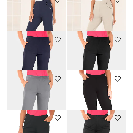
PLANTIER
PLANTIER
Corsaire
Corsaire
99,00 CHF
99,00 CHF
69,00 CHF
69,00 CHF
PLANTIER
PLANTIER
Pantalon de rééducation avec fermeture zippée latérale
Pantalon de rééducation avec fermeture zippée latérale
169,00 CHF
169,00 CHF
PLANTIER
PLANTIER
Pantalon de rééducation avec fermeture zippée latérale
Confortable pantalon de jogging à taille élastiquée
169,00 CHF
119,00 CHF
PLANTIER
PLANTIER