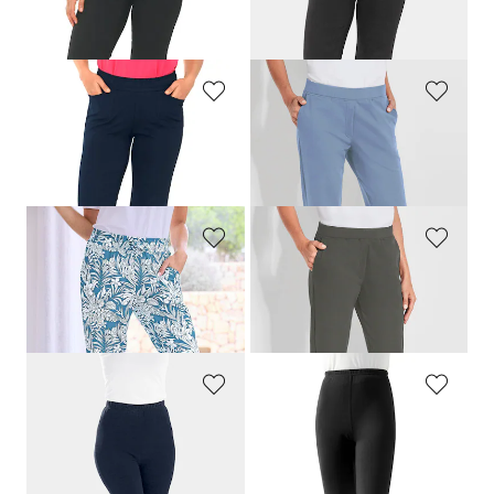
Confortable pantalon de jogging à taille élastiquée
Pantalon de loisirs 3/4 confortable avec taille élastiquée et poches
119,00 CHF
99,00 CHF
89,10 CHF
PLANTIER
PLANTIER
Pantalon de loisirs 3/4 confortable avec taille élastiquée et poches
Pantalon de loisirs confortable avec taille élastiquée et poches
99,00 CHF
159,00 CHF
89,10 CHF
PLANTIER
PLANTIER
Confortable pantalon de jogging imprimé feuilles
Pantalon de loisirs confortable avec taille élastiquée et poches
69,00 CHF
159,00 CHF
62,10 CHF
PLANTIER
PLANTIER
Legging
Legging stretch en coton peigné
65,00 CHF
69,00 CHF
58,50 CHF