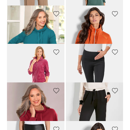
COMODO
GOLDNER
Sweat-shirt à col large avec cordon de serrage
Veste sweat avec liens en satin
119,00 CHF
169,00 CHF
COMODO
GOLDNER
Ensemble d’intérieur en velours ras doux
Legging affinant
179,00 CHF
139,00 CHF
41,70 CHF
COMODO
PLANTIER
Sweat-shirt à col large avec cordon de serrage
Pantalon de jogging à taille élastiquée
119,00 CHF
99,00 CHF
79,20 CHF