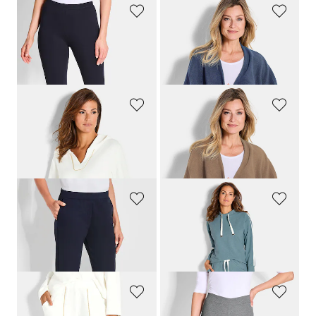
PLANTIER
PLANTIER
Lot de deux leggings
Poncho en laine polaire
119,00 CHF
69,00 CHF
79,00 CHF
GOLDNER
PLANTIER
Sweatshirt avec bord fantaisie
Poncho en laine polaire
139,00 CHF
69,00 CHF
97,30 CHF
PLANTIER
COMODO
Pantalon de loisirs confortable avec taille élastiquée et poches
Ensemble d'intérieur avec ruban fantaisie
159,00 CHF
219,00 CHF