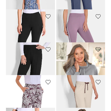
139,00 CHF
99,00 CHF
109,00 CHF
PLANTIER
PLANTIER
Lot de deux leggings
Lot de deux leggings avec galon
119,00 CHF
119,00 CHF
99,00 CHF
79,00 CHF
PLANTIER
COMODO
Pantalon de jogging au tombé décontracté
Sweat-shirt à col large avec cordon de serrage
99,00 CHF
119,00 CHF
PLANTIER
PLANTIER
Confortable pantalon de jogging imprimé feuilles
Pantalons de loisirs avec passepoils contrastants
69,00 CHF
139,00 CHF