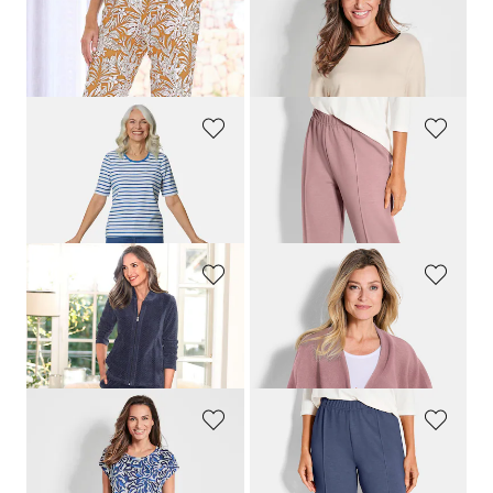
PLANTIER
PLANTIER
Confortable pantalon de jogging imprimé feuilles
Sweatshirt à encolure dégagée
69,00 CHF
99,00 CHF
62,10 CHF
59,39 CHF
GOLDNER
PLANTIER
T-shirt rayé à manches coudes
Pantalon de jogging au tombé décontracté
99,00 CHF
99,00 CHF
89,10 CHF
COMODO
PLANTIER
Tenue d'intérieur en velours ras
Poncho en laine polaire
179,00 CHF
69,00 CHF
COMODO
PLANTIER
Ensemble de loisirs avec fronces sur les jambes
Pantalon de jogging au tombé décontracté