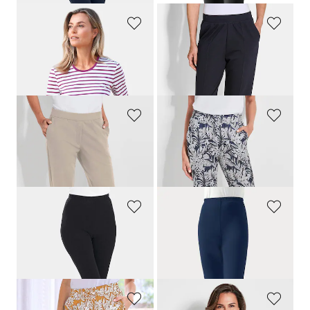
GOLDNER
PLANTIER
T-shirt rayé à manches coudes
Lot de deux pantalons de jogging avec plis nervure
99,00 CHF
139,00 CHF
89,10 CHF
PLANTIER
PLANTIER
Pantalon de loisirs confortable avec taille élastiquée et poches
Confortable pantalon de jogging imprimé feuilles
159,00 CHF
69,00 CHF
PLANTIER
PLANTIER
Legging
Legging stretch en coton peigné
65,00 CHF
69,00 CHF
58,50 CHF