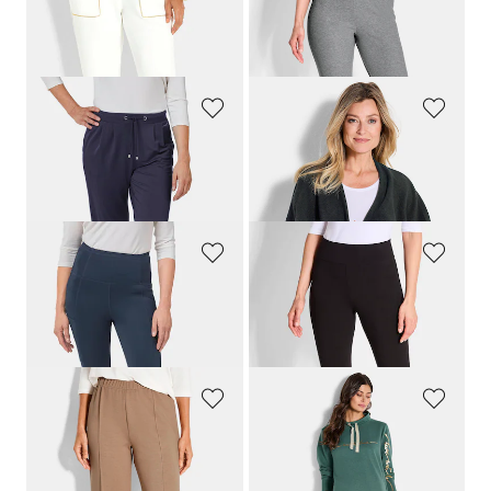
GOLDNER
PLANTIER
Pantalon de jogging avec bord fantaisie
Lot de deux pantalons de jogging à jambes droites
159,00 CHF
99,00 CHF
95,39 CHF
GOLDNER
PLANTIER
Confortable pantalon à taille élastique
Poncho en laine polaire
119,00 CHF
69,00 CHF
GOLDNER
PLANTIER
Legging affinant
Lot de deux leggings à jambes évasées
139,00 CHF
99,00 CHF
41,70 CHF
PLANTIER
COMODO
Pantalon de jogging au tombé décontracté
Ensemble de détente ultra-doux avec teneur en Modal
99,00 CHF
219,00 CHF