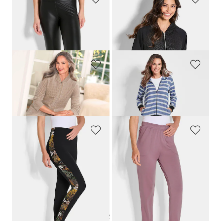
PLANTIER
GOLDNER
Legging en similicuir
Veste de détente avec imprimé animalier
69,00 CHF
169,00 CHF
101,39 CHF
COMODO
COMODO
Tenue d'intérieur en velours ras
Ensemble de loisirs rayé
179,00 CHF
199,00 CHF
179,10 CHF
PLANTIER
PLANTIER
Legging soyeux en lot de 2
Pantalon de jogging avec empiècements au bas des jambes
99,00 CHF
139,00 CHF
125,10 CHF
1
2