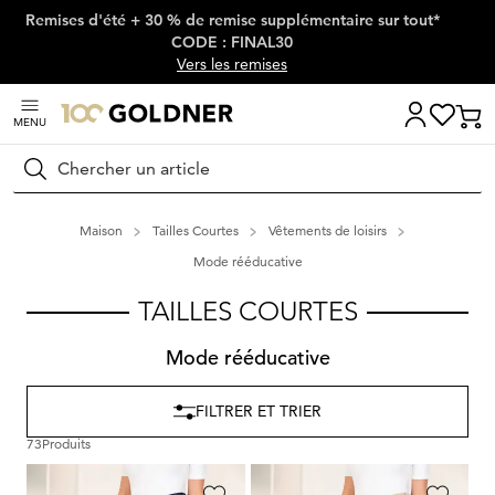
Remises d'été + 30 % de remise supplémentaire sur tout*
Passer la navigation, aller directement au contenu
CODE : FINAL30
Vers les remises
MENU
Rechercher
Maison
Tailles Courtes
Vêtements de loisirs
Mode rééducative
TAILLES COURTES
Mode rééducative
FILTRER ET TRIER
73
Produits