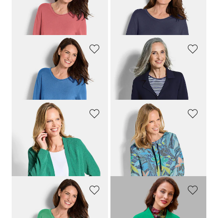
GOLDNER
GOLDNER
Strickpullover aus Baumwolle und Viskose
Strickpullover aus Baumwolle und Viskose
59,95 €
59,95 €
29,95 €
29,95 €
GOLDNER
GOLDNER
Strickpullover aus Baumwolle und Viskose
Strickblazer mit aufgesetzten Taschen
59,95 €
99,95 €
29,95 €
GOLDNER
GOLDNER
Kurze Strickjacke aus Bändchengarn
Ottoman Sweatshirt mit Dschungelprint
69,95 €
89,95 €
49,95 €
49,95 €
30-Tage-Bestpreis**: 59,95 €
(-16%)
GOLDNER
ALBA MODA
Strickpullover aus Baumwolle und Viskose
Oversize-Strickjacke aus Kaschmir