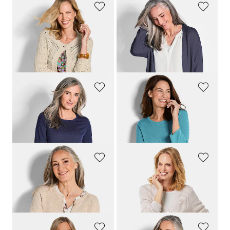
GOLDNER
GOLDNER
Strickjacke aus reiner Baumwolle
Cardigan
79,95 €
69,95 €
49,95 €
39,95 €
30-Tage-Bestpreis**: 59,95 €
(-16%)
30-Tage-Bestpreis**: 49,95 €
(-20%)
GOLDNER
GOLDNER
Strickpullover aus reiner Merinowolle
Strickpullover mit Pünktchenmuster
59,95 €
59,95 €
39,95 €
+ 2
+ 1
GOLDNER
GOLDNER
Strickjacke aus reiner Baumwolle
Pflegeleichte Strickjacke in hochwertiger Rippenstruktur
79,95 €
59,95 €
+ 1