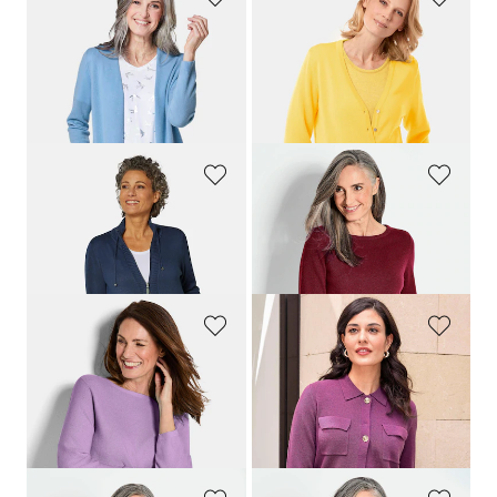
GOLDNER
GOLDNER
Kuschelweiche Kaschmir-Strickjacke
Strickjacke aus reiner Merinowolle
159,95 €
89,95 €
89,95 €
59,95 €
+ 5
+ 2
30-Tage-Bestpreis**: 99,95 €
(-10%)
GOLDNER
GOLDNER
Sportliche Strickjacke
Kaschmirpullover mit U-Boot Ausschnitt
69,95 €
129,95 €
+ 7
GOLDNER
ALBA MODA
Feinstrick-Pullover aus reiner Baumwolle
Strickjacke mit Merinowolle
59,95 €
89,95 €
14,95 €
+ 2
30-Tage-Bestpreis**: 19,95 €
(-25%)