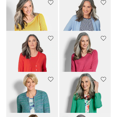
GOLDNER
GOLDNER
Strickpullover aus reiner Merinowolle
Strickjacke aus Merinowolle
59,95 €
119,95 €
39,95 €
+ 5
+ 2
GOLDNER
GOLDNER
Strickjacke aus reiner Merinowolle
Pullover mit V-Ausschnitt aus COTTAMIRA
89,95 €
69,95 €
59,95 €
49,95 €
+ 2
30-Tage-Bestpreis**: 59,95 €
(-16%)
GOLDNER
GOLDNER
Strickjacke mit verdecktem Reißverschluss
Verschlussloser Cardigan aus COTTAMIRA
89,95 €
79,95 €
59,95 €
59,95 €
30-Tage-Bestpreis**: 69,95 €
(-14%)
30-Tage-Bestpreis**: 69,95 €
(-14%)