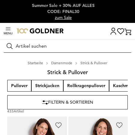
Summer Sale + 30% AUF ALLES
Überspringe Navigation, direkt zum Content
CODE: FINAL30
zum Sale
MENU
Suchen
Startseite
Damenmode
Strick & Pullover
Strick & Pullover
Pullover
Strickjacken
Rollkragenpullover
Kaschmir
FILTERN & SORTIEREN
433
Artikel