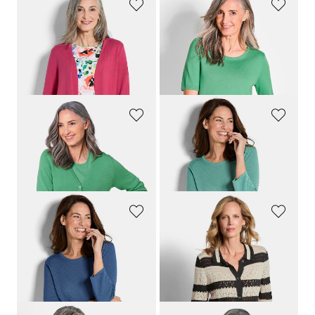
GOLDNER
GOLDNER
Verschlussloser Cardigan aus COTTAMIRA
Strickpullover aus reiner Merinowolle
79,95 €
59,95 €
59,95 €
+ 2
30-Tage-Bestpreis**: 69,95 €
(-14%)
GOLDNER
GOLDNER
Strickjacke aus reiner Merinowolle
Strickpullover mit Pünktchenmuster
89,95 €
59,95 €
39,95 €
+ 2
+ 1
GOLDNER
GOLDNER
Strickpullover mit Pünktchenmuster
Gestreifte Strickjacke mit Lochmuster
59,95 €
99,95 €
39,95 €
59,95 €
+ 1
30-Tage-Bestpreis**: 69,95 €
(-14%)