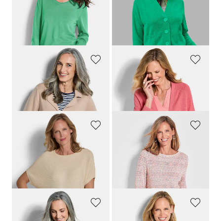
59,95 €
149,95 €
29,95 €
29,95 €
30-Tage-Bestpreis**: 49,95 €
(-40%)
GOLDNER
GOLDNER
Strickblazer mit aufgesetzten Taschen
Kurze Strickjacke aus Bändchengarn
99,95 €
69,95 €
49,95 €
GOLDNER
GOLDNER
Edler Strickpullover mit Glanzgarn
Pullover in Multicolor-Strick
89,95 €
89,95 €
59,95 €
49,95 €
30-Tage-Bestpreis**: 69,95 €
(-14%)
30-Tage-Bestpreis**: 59,95 €
(-16%)