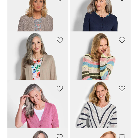
GOLDNER
GOLDNER
Zeitlose Strickjacke in Grobstrick
Strickjacke aus reiner Baumwolle
59,95 €
79,95 €
+ 1
GOLDNER
GOLDNER
Verschlussloser Cardigan aus COTTAMIRA
Ringelpullover mit Lochmuster
79,95 €
99,95 €
59,95 €
49,95 €
30-Tage-Bestpreis**: 69,95 €
(-14%)
30-Tage-Bestpreis**: 69,95 €
(-28%)
GOLDNER
GOLDNER
Strickjacke aus kühlem Bändchengarn
Feinstrickpullover mit maritimen Streifen
69,95 €
89,95 €
49,95 €
49,95 €
30-Tage-Bestpreis**: 59,95 €
(-16%)
30-Tage-Bestpreis**: 69,95 €
(-28%)