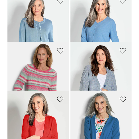
GOLDNER
GOLDNER
Strickset
Kaschmirpullover mit V-Ausschnitt
89,95 €
129,95 €
59,95 €
89,95 €
+ 2
+ 7
30-Tage-Bestpreis**: 79,95 €
(-25%)
30-Tage-Bestpreis**: 99,95 €
(-10%)
GOLDNER
GOLDNER
Ringelpullover mit U-Boot-Ausschnitt
Strickjacke aus Multicolor-Bändchengarn
99,95 €
79,95 €
59,95 €
59,95 €
30-Tage-Bestpreis**: 79,95 €
(-25%)
30-Tage-Bestpreis**: 69,95 €
(-14%)
GOLDNER
GOLDNER
Kuschelweiche Kaschmir-Strickjacke
Verschlussloser Cardigan aus COTTAMIRA
159,95 €
79,95 €
89,95 €
59,95 €
+ 5
30-Tage-Bestpreis**: 69,95 €
(-14%)
30-Tage-Bestpreis**: 99,95 €
(-10%)