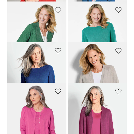
GOLDNER
GOLDNER
Pflegeleichte Strickjacke in hochwertiger Rippenstruktur
Kaschmirpullover mit U-Boot Ausschnitt
59,95 €
129,95 €
29,95 €
+ 7
GOLDNER
GOLDNER
Kaschmirpullover mit U-Boot Ausschnitt
Kurze Strickjacke aus Bändchengarn
129,95 €
79,95 €
54,95 €
+ 7
GOLDNER
GOLDNER
Strickset
Kuschelweiche Kaschmir-Strickjacke
89,95 €
159,95 €
89,95 €
+ 2
+ 5
30-Tage-Bestpreis**: 99,95 €
(-10%)