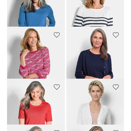
GOLDNER
GOLDNER
Pullover mit V-Ausschnitt aus COTTAMIRA
Maritimer Ringelpullover mit Ajourmuster
69,95 €
89,95 €
49,95 €
49,95 €
30-Tage-Bestpreis**: 59,95 €
(-16%)
30-Tage-Bestpreis**: 69,95 €
(-28%)
GOLDNER
GOLDNER
Strickpullover mit Wellenmuster
Strickjacke aus reiner Merinowolle
69,95 €
89,95 €
39,95 €
+ 2
30-Tage-Bestpreis**: 49,95 €
(-20%)
GOLDNER
GOLDNER
Strickpullover aus reiner Merinowolle
Strickjacke aus kühlem Bändchengarn
59,95 €
69,95 €
39,95 €
49,95 €
+ 2
30-Tage-Bestpreis**: 59,95 €
(-16%)