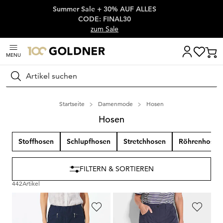
Summer Sale + 30% AUF ALLES
Überspringe Navigation, direkt zum Content
CODE: FINAL30
zum Sale
MENU
Suchen
Startseite
Damenmode
Hosen
Hosen
Stoffhosen
Schlupfhosen
Stretchhosen
Röhrenhosen
FILTERN & SORTIEREN
442
Artikel