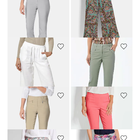
GOLDNER
GOLDNER
Schmale Bengalinhose
LOUISA
Culotte VERA mit Patch-Print
79,95 €
79,95 €
59,95 €
+ 11
30-Tage-Bestpreis**: 69,95 €
(-14%)
GOLDNER
GOLDNER
Culotte VERA aus reinem Leinen
7/8-Chino-Hose
LOUISA
89,95 €
99,95 €
69,95 €
59,95 €
30-Tage-Bestpreis**: 79,95 €
(-25%)
GOLDNER
GOLDNER
Schmale Bengalinhose
LOUISA
7/8-Schlupfhose
LOUISA
aus Super-Stretch
79,95 €
79,95 €
49,95 €
+ 11
+ 2