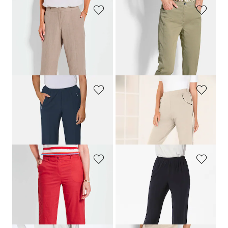
GOLDNER
GOLDNER
Weite Hose VERA in Leinen-Baumwoll-Qualität
Schmale Hose
LOUISA
mit Schlank-Effekt
89,95 €
119,95 €
69,95 €
69,95 €
30-Tage-Bestpreis**: 89,95 €
(-22%)
30-Tage-Bestpreis**: 89,95 €
(-22%)
GOLDNER
PLANTIER
Pflegeleichte Reiseschlupfhose
CARLA
Caprihose in sportiver Optik
69,95 €
49,95 €
39,95 €
+ 3
GOLDNER
GOLDNER
Bermuda-Shorts
CARLA
mit Formbund
Bequeme Slinky-Hose VERA
89,95 €
79,95 €
29,95 €
+ 4
30-Tage-Bestpreis**: 49,95 €
(-40%)