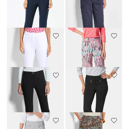
GOLDNER
GOLDNER
Schmale Bengalinhose
LOUISA
Caprihose
CARLA
im Cargo-Look
79,95 €
89,95 €
49,95 €
+ 11
30-Tage-Bestpreis**: 59,95 €
(-16%)
GOLDNER
GOLDNER
7/8-Bengalinhose BELLA mit Biesen
Jersey-Culotte VERA mit farbenfrohem Druck
99,95 €
79,95 €
69,95 €
39,95 €
+ 1
GOLDNER
GOLDNER
Bengalinhose
LOUISA
aus Super Stretch
Schmale Bengalinhose
LOUISA
79,95 €
79,95 €
59,95 €
+ 11
30-Tage-Bestpreis**: 69,95 €
(-14%)