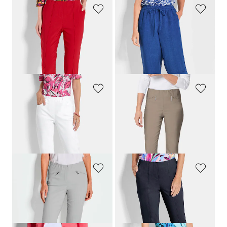
GOLDNER
GOLDNER
Bengalinhose
LOUISA
mit Biesen
Bermudahose
CARLA
aus reinem Leinen
79,95 €
79,95 €
29,95 €
59,95 €
30-Tage-Bestpreis**: 39,95 €
(-25%)
30-Tage-Bestpreis**: 69,95 €
(-14%)
GOLDNER
GOLDNER
Jeans
CARLA
mit Spitzenbordüre
Schmale Bengalinhose
LOUISA
129,95 €
79,95 €
69,95 €
+ 11
30-Tage-Bestpreis**: 89,95 €
(-22%)
GOLDNER
GOLDNER
7/8-Bengalinhose
LOUISA
7/8-Bengalinhose BELLA mit Biesen
79,95 €
99,95 €
69,95 €
+ 11
+ 1