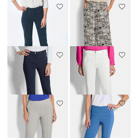
GOLDNER
GOLDNER
7/8-Bengalinhose
LOUISA
Weite Hose VERA aus Viskose-Satin
79,95 €
99,95 €
79,95 €
+ 11
30-Tage-Bestpreis**: 89,95 €
(-11%)
GOLDNER
GOLDNER
Bengalinhose
LOUISA
aus Super Stretch
Bengalinhose
LOUISA
aus Super Stretch
79,95 €
79,95 €
59,95 €
59,95 €
30-Tage-Bestpreis**: 69,95 €
(-14%)
30-Tage-Bestpreis**: 69,95 €
(-14%)
GOLDNER
GOLDNER
7/8-Bengalinhose BELLA mit Biesen
Pflegeleichte Bengalinhose
CARLA
99,95 €
89,95 €
69,95 €
59,95 €
+ 1
+ 5