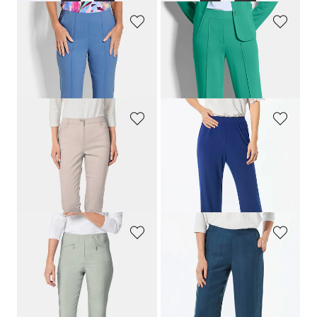
GOLDNER
GOLDNER
7/8-Bengalinhose BELLA mit Biesen
Jersey-Hose VERA mit Biesen
99,95 €
79,95 €
69,95 €
69,95 €
+ 1
GOLDNER
GOLDNER
Satin-Baumwollhose
LOUISA
COMFORT+
Bequeme Slinky-Hose VERA
99,95 €
79,95 €
59,95 €
+ 4
+ 4
30-Tage-Bestpreis**: 69,95 €
(-14%)
GOLDNER
GOLDNER
Schmale Bengalinhose
LOUISA
Weite Hose VERA mit leichtem Glanz
79,95 €
99,95 €
59,95 €
+ 11
30-Tage-Bestpreis**: 69,95 €
(-14%)