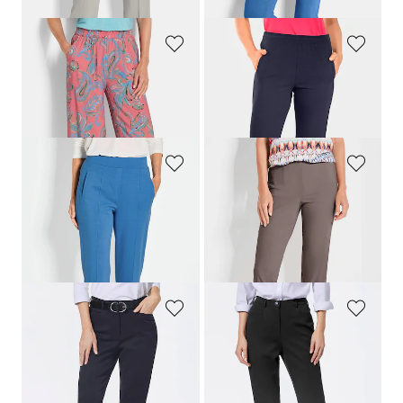
30-Tage-Bestpreis**: 69,95 €
(-14%)
GOLDNER
PLANTIER
Hose VERA aus reiner Viskose
Reha-Hose mit seitlichem Reißverschluss
79,95 €
89,95 €
69,95 €
GOLDNER
GOLDNER
Weite Hose SARA aus Viskose-Jersey
Pflegeleichte Bengalinhose
CARLA
119,95 €
89,95 €
79,95 €
59,95 €
+ 4
+ 5
30-Tage-Bestpreis**: 99,95 €
(-20%)
30-Tage-Bestpreis**: 69,95 €
(-14%)
ADELINA
ADELINA
Bauchweghose Adelina by Scheiter
Bauchweghose Adelina by Scheiter
89,95 €
89,95 €
+ 2
+ 2