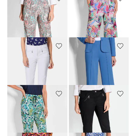
GOLDNER
GOLDNER
Weite Hose VERA im Paisley-Dessin
Jersey-Culotte VERA mit Palmenprint
89,95 €
79,95 €
49,95 €
59,95 €
30-Tage-Bestpreis**: 69,95 €
(-28%)
GOLDNER
GOLDNER
Schmale Bengalinhose
LOUISA
Jersey-Hose VERA mit Biesen
79,95 €
79,95 €
69,95 €
+ 11
GOLDNER
GOLDNER
Druckhose SARA in Blätterprint
7/8-Chino-Hose
LOUISA
79,95 €
99,95 €
69,95 €
59,95 €
30-Tage-Bestpreis**: 79,95 €
(-25%)