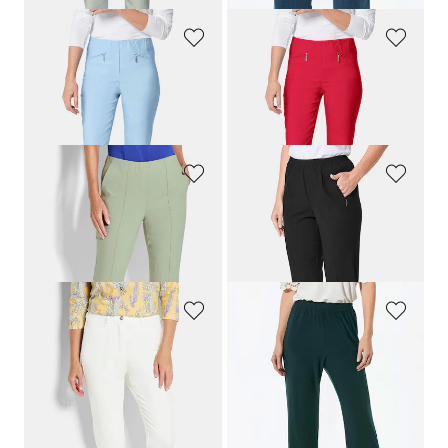
GOLDNER
GOLDNER
Schmale Bengalinhose
LOUISA
Schmale Bengalinhose
LOUISA
79,95 €
79,95 €
+ 11
+ 11
GOLDNER
GOLDNER
7/8-Bengalinhose BELLA mit Biesen
Pflegeleichte Reiseschlupfhose
CARLA
99,95 €
69,95 €
69,95 €
+ 3
+ 1
ADELINA
GOLDNER
Bauchweghose Adelina by Scheiter
Bequeme Slinky-Hose VERA
89,95 €
79,95 €
49,95 €
+ 2
+ 4
30-Tage-Bestpreis**: 69,95 €
(-28%)