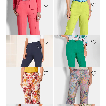
GOLDNER
GOLDNER
Jersey-Hose VERA mit Biesen
Hose SARA mit Cargo-Taschen
79,95 €
119,95 €
69,95 €
69,95 €
30-Tage-Bestpreis**: 79,95 €
(-12%)
PLANTIER
GOLDNER
Caprihose in sportiver Optik
Jersey-Schlupfhose
LOUISA
49,95 €
89,95 €
39,95 €
69,95 €
GOLDNER
GOLDNER
Culotte mit sommerlichem Blätterprint
Weite Hose VERA aus Viskose-Satin
79,95 €
99,95 €
29,95 €
79,95 €
30-Tage-Bestpreis**: 39,95 €
(-25%)
30-Tage-Bestpreis**: 89,95 €
(-11%)